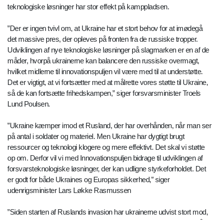
teknologiske løsninger har stor effekt på kamppladsen.
”Der er ingen tvivl om, at Ukraine har et stort behov for at imødegå
det massive pres, der opleves på fronten fra de russiske tropper.
Udviklingen af nye teknologiske løsninger på slagmarken er en af de
måder, hvorpå ukrainerne kan balancere den russiske overmagt,
hvilket midlerne til innovationspuljen vil være med til at understøtte.
Det er vigtigt, at vi fortsætter med at målrette vores støtte til Ukraine,
så de kan fortsætte frihedskampen,” siger forsvarsminister Troels
Lund Poulsen.
”Ukraine kæmper imod et Rusland, der har overhånden, når man ser
på antal i soldater og materiel. Men Ukraine har dygtigt brugt
ressourcer og teknologi klogere og mere effektivt. Det skal vi støtte
op om. Derfor vil vi med Innovationspuljen bidrage til udviklingen af
forsvarsteknologiske løsninger, der kan udligne styrkeforholdet. Det
er godt for både Ukraines og Europas sikkerhed,” siger
udenrigsminister Lars Løkke Rasmussen
”Siden starten af Ruslands invasion har ukrainerne udvist stort mod,