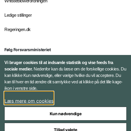
Whistleblowerordningen
Ledige stillinger
Regeringen.dk
Følg Forsvarsministeriet
X
Vi bruger cookies til at indsamle statistik og vise feeds fra
sociale medier.
Nedenfor kan du læse om de forskellige cookies. Du
kan klikke Kun nødvendige, eller vælge hvilke du vil acceptere. Du
LinkedIn
kan til hver en tid ændre dit samtykke ved at klikke på det lille kage-
ikon i venstre side.
Instagram
Læs mere om cookies
Kun nødvendige
Tillad valgte