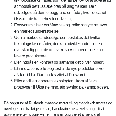
teknologiske områder, som de har behov for at udvikle for
at modstå det russiske pres på slagmarken. Der
udvælges på denne baggrund områder, hvor forsvaret
tilsvarende har behov for udvikling.
Forsvarsministeriets Materiel- og Indkøbsstyrelse laver
en markedsundersøgelse.
Ud fra markedsundersøgelsen besluttes det hvilke
teknologiske områder, der kan udvikles inden for en
overskuelig periode og hvilke virksomheder, der kan
levere produkterne.
Der indgås en kontrakt og samarbejdet bliver indledt.
Et innovationsforløb og test af de nye produkter bliver
afviklet i bl.a. Danmark støttet af Forsvaret.
Efter endt test doneres teknologien i from af f.eks.
prototyper til Ukraine mhp. afprøvning på kamppladsen.
På baggrund af Ruslands massive materiel- og mandskabsmæssige
overlegenhed fra krigens start, har ukrainerne været tvunget til at
udvikle nye teknologier – men har samtidig været afhængig af