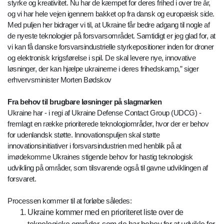
styrke og kreativitet. Nu har de kæmpet for deres frihed i over tre år,
og vi har hele vejen igennem bakket op fra dansk og europæisk side.
Med puljen her bidrager vi til, at Ukraine får bedre adgang til nogle af
de nyeste teknologier på forsvarsområdet. Samtidigt er jeg glad for, at
vi kan få danske forsvarsindustrielle styrkepositioner inden for droner
og elektronisk krigsførelse i spil. De skal levere nye, innovative
løsninger, der kan hjælpe ukrainerne i deres frihedskamp,” siger
erhvervsminister Morten Bødskov
Fra behov til brugbare løsninger på slagmarken
Ukraine har - i regi af Ukraine Defense Contact Group (UDCG) -
fremlagt en række prioriterede teknologiområder, hvor der er behov
for udenlandsk støtte. Innovationspuljen skal støtte
innovationsinitiativer i forsvarsindustrien med henblik på at
imødekomme Ukraines stigende behov for hastig teknologisk
udvikling på områder, som tilsvarende også til gavne udviklingen af
forsvaret.
Processen kommer til at forløbe således:
Ukraine kommer med en prioriteret liste over de