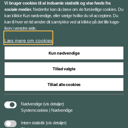
X
Vi bruger cookies til at indsamle statistik og vise feeds fra
sociale medier.
Nedenfor kan du læse om de forskellige cookies. Du
kan klikke Kun nødvendige, eller vælge hvilke du vil acceptere. Du
LinkedIn
kan til hver en tid ændre dit samtykke ved at klikke på det lille kage-
ikon i venstre side.
Instagram
Læs mere om cookies
Kun nødvendige
Tillad valgte
Styrelser og myndigheder under Forsvarsministeriet
Tillad alle cookies
Cookies
Nødvendige
(vis detaljer)
Systemcookies | Nødvendige
Tilgængelighedserklæring
Intern statistik
(vis detaljer)