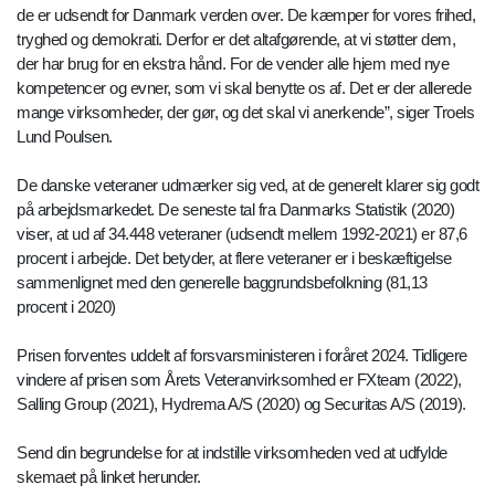
de er udsendt for Danmark verden over. De kæmper for vores frihed,
tryghed og demokrati. Derfor er det altafgørende, at vi støtter dem,
der har brug for en ekstra hånd. For de vender alle hjem med nye
kompetencer og evner, som vi skal benytte os af. Det er der allerede
mange virksomheder, der gør, og det skal vi anerkende”, siger Troels
Lund Poulsen.
De danske veteraner udmærker sig ved, at de generelt klarer sig godt
på arbejdsmarkedet. De seneste tal fra Danmarks Statistik (2020)
viser, at ud af 34.448 veteraner (udsendt mellem 1992-2021) er 87,6
procent i arbejde. Det betyder, at flere veteraner er i beskæftigelse
sammenlignet med den generelle baggrundsbefolkning (81,13
procent i 2020)
Prisen forventes uddelt af forsvarsministeren i foråret 2024. Tidligere
vindere af prisen som Årets Veteranvirksomhed er FXteam (2022),
Salling Group (2021), Hydrema A/S (2020) og Securitas A/S (2019).
Send din begrundelse for at indstille virksomheden ved at udfylde
skemaet på linket herunder.