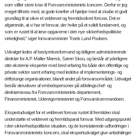
som stiller store krav til Forsvarsministeriets koncern. Derfor er jeg
meget tilfreds med, at gode kræfter vil hjælpe med at skabe et godt
grundlag til at sikre et veldrevet og fremtidssikret forsvar. Det er
afgørende, at vi har et forsvar, der hviler på et solidt fundament, og
som er rustet til at løse opgaverne i den nye sikkerhedspolitiske
virkelighed,” siger forsvarsminister Troels Lund Poulsen.
Udvalget ledes af bestyrelsesformand og tidligere administrerende
direktør for A.P. Møller Mærsk, Søren Skou, og består af yderligere
otte eksterne eksperter med bred erfaring fra både den offentlige og
private sektor samt erfaring med ledelse af implementerings- og
driftstunge organisationer, blandt andet på forsvarsområdet. Udvalget
består derudover af embedspersoner på afdelingschef- og
direktørniveau fra Forsvarsministeriets departement,
Finansministeriet, Udenrigsministeriet og Forsvarskommandoen.
Ekspertudvalget for et veldrevet forsvar rustet til fremtiden skal
understøtte et veldrevet og fremtidsparat forsvar. Med udgangspunkt
i den sikkerhedspolitiske situation, og de konstaterede udfordringer i
Forsvarsministeriets koncern, skal ekspertudvalget give anbefalinger