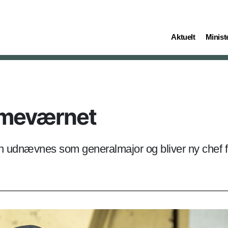
(current)
(curren
Aktuelt
Ministe
mmeværnet
n udnævnes som generalmajor og bliver ny chef 