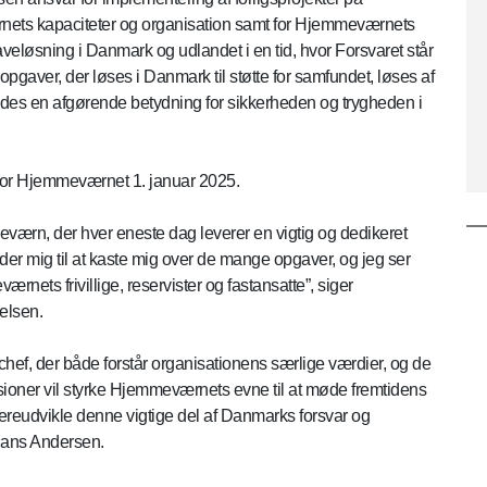
ets kapaciteter og organisation samt for Hjemmeværnets
gaveløsning i Danmark og udlandet i en tid, hvor Forsvaret står
opgaver, der løses i Danmark til støtte for samfundet, løses af
des en afgørende betydning for sikkerheden og trygheden i
 for Hjemmeværnet 1. januar 2025.
mmeværn, der hver eneste dag leverer en vigtig og dedikeret
der mig til at kaste mig over de mange opgaver, og jeg ser
ets frivillige, reservister og fastansatte”, siger
elsen.
f, der både forstår organisationens særlige værdier, og de
isioner vil styrke Hjemmeværnets evne til at møde fremtidens
dereudvikle denne vigtige del af Danmarks forsvar og
Hans Andersen.