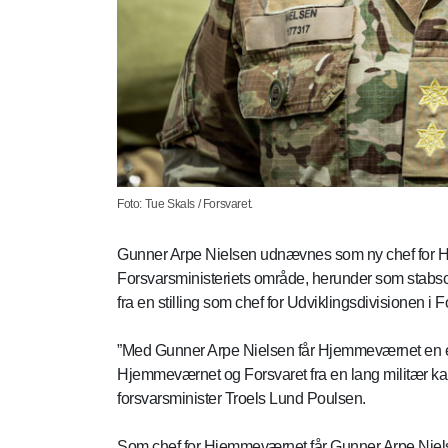
Foto: Tue Skals / Forsvaret.
Gunner Arpe Nielsen udnævnes som ny chef for Hj
Forsvarsministeriets område, herunder som stab
fra en stilling som chef for Udviklingsdivisionen
”Med Gunner Arpe Nielsen får Hjemmeværnet en er
Hjemmeværnet og Forsvaret fra en lang militær kar
forsvarsminister Troels Lund Poulsen.
Som chef for Hjemmeværnet får Gunner Arpe Nielse