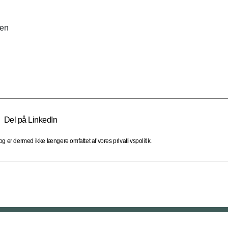
ben
Del på LinkedIn
 er dermed ikke længere omfattet af vores privatlivspolitik.