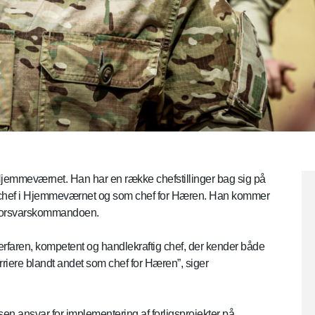
emmeværnet. Han har en række chefstillinger bag sig på
schef i Hjemmeværnet og som chef for Hæren. Han kommer
 i Forsvarskommandoen.
faren, kompetent og handlekraftig chef, der kender både
riere blandt andet som chef for Hæren”, siger
n ansvar for implementering af forligsprojekter på