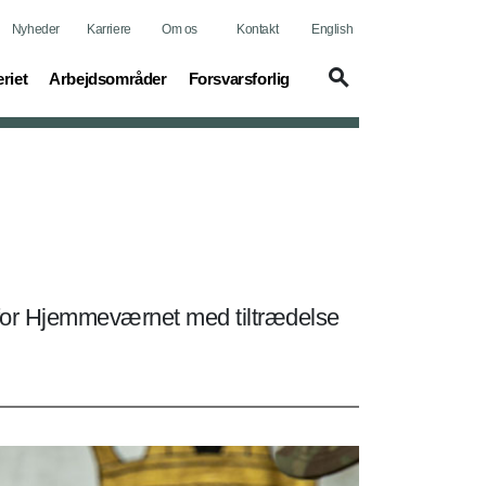
Nyheder
Karriere
Om os
Kontakt
English
t)
(current)
(current)
riet
Arbejdsområder
Forsvarsforlig
for Hjemmeværnet med tiltrædelse