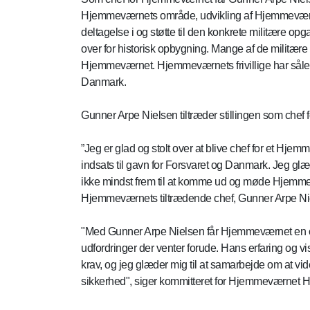
Hjemmeværnets område, udvikling af Hjemmeværn
deltagelse i og støtte til den konkrete militære op
over for historisk opbygning. Mange af de militære 
Hjemmeværnet. Hjemmeværnets frivillige har såle
Danmark.
Gunner Arpe Nielsen tiltræder stillingen som chef
”Jeg er glad og stolt over at blive chef for et Hje
indsats til gavn for Forsvaret og Danmark. Jeg glæ
ikke mindst frem til at komme ud og møde Hjemmeværn
Hjemmeværnets tiltrædende chef, Gunner Arpe Ni
"Med Gunner Arpe Nielsen får Hjemmeværnet en che
udfordringer der venter forude. Hans erfaring og v
krav, og jeg glæder mig til at samarbejde om at vi
sikkerhed", siger kommitteret for Hjemmeværnet 