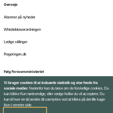
Genveje
Abonner på nyheder
Whistleblowerordningen
Ledige stillinger
Regeringen.dk
Følg Forsvarsministeriet
X
Vi bruger cookies til at indsamle statistik og vise feeds fra
sociale medier.
Nedenfor kan du læse om de forskellige cookies. Du
kan klikke Kun nødvendige, eller vælge hvilke du vil acceptere. Du
LinkedIn
kan til hver en tid ændre dit samtykke ved at klikke på det lille kage-
ikon i venstre side.
Instagram