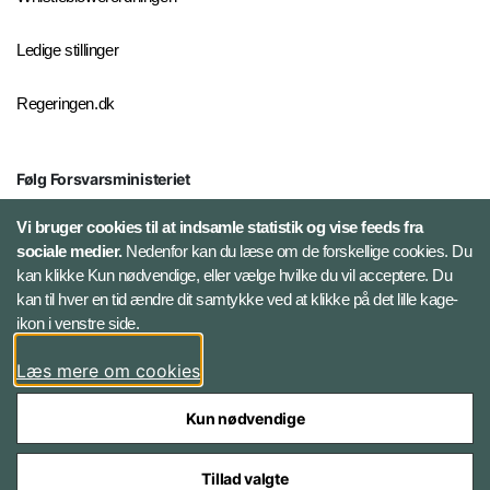
Ledige stillinger
Regeringen.dk
Følg Forsvarsministeriet
X
Vi bruger cookies til at indsamle statistik og vise feeds fra
sociale medier.
Nedenfor kan du læse om de forskellige cookies. Du
kan klikke Kun nødvendige, eller vælge hvilke du vil acceptere. Du
LinkedIn
kan til hver en tid ændre dit samtykke ved at klikke på det lille kage-
ikon i venstre side.
Instagram
Læs mere om cookies
Kun nødvendige
Tillad valgte