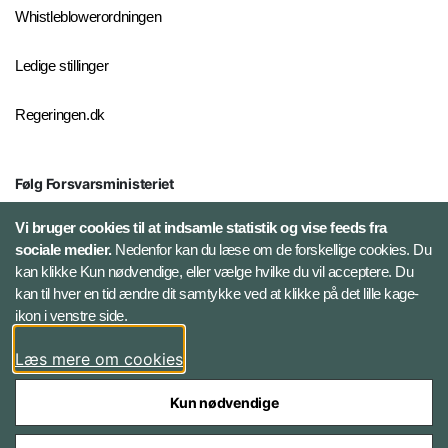
Whistleblowerordningen
Ledige stillinger
Regeringen.dk
Følg Forsvarsministeriet
X
Vi bruger cookies til at indsamle statistik og vise feeds fra
sociale medier.
Nedenfor kan du læse om de forskellige cookies. Du
kan klikke Kun nødvendige, eller vælge hvilke du vil acceptere. Du
LinkedIn
kan til hver en tid ændre dit samtykke ved at klikke på det lille kage-
ikon i venstre side.
Instagram
Læs mere om cookies
Kun nødvendige