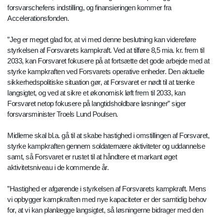
forsvarschefens indstilling, og finansieringen kommer fra
Accelerationsfonden.
”Jeg er meget glad for, at vi med denne beslutning kan videreføre
styrkelsen af Forsvarets kampkraft. Ved at tilføre 8,5 mia. kr. frem til
2033, kan Forsvaret fokusere på at fortsætte det gode arbejde med at
styrke kampkraften ved Forsvarets operative enheder. Den aktuelle
sikkerhedspolitiske situation gør, at Forsvaret er nødt til at tænke
langsigtet, og ved at sikre et økonomisk løft frem til 2033, kan
Forsvaret netop fokusere på langtidsholdbare løsninger” siger
forsvarsminister Troels Lund Poulsen.
Midlerne skal bl.a. gå til at skabe hastighed i omstillingen af Forsvaret,
styrke kampkraften gennem soldaternære aktiviteter og uddannelse
samt, så Forsvaret er rustet til at håndtere et markant øget
aktivitetsniveau i de kommende år.
”Hastighed er afgørende i styrkelsen af Forsvarets kampkraft. Mens
vi opbygger kampkraften med nye kapaciteter er der samtidig behov
for, at vi kan planlægge langsigtet, så løsningerne bidrager med den