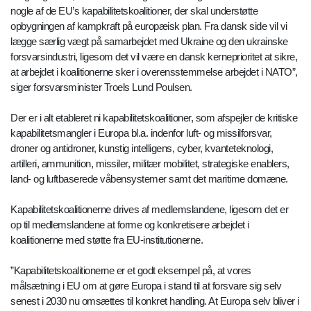
nogle af de EU’s kapabilitetskoalitioner, der skal understøtte
opbygningen af kampkraft på europæisk plan. Fra dansk side vil vi
lægge særlig vægt på samarbejdet med Ukraine og den ukrainske
forsvarsindustri, ligesom det vil være en dansk kerneprioritet at sikre,
at arbejdet i koalitionerne sker i overensstemmelse arbejdet i NATO”,
siger forsvarsminister Troels Lund Poulsen.
Der er i alt etableret ni kapabilitetskoalitioner, som afspejler de kritiske
kapabilitetsmangler i Europa bl.a. indenfor luft- og missilforsvar,
droner og antidroner, kunstig intelligens, cyber, kvanteteknologi,
artilleri, ammunition, missiler, militær mobilitet, strategiske enablers,
land- og luftbaserede våbensystemer samt det maritime domæne.
Kapabilitetskoalitionerne drives af medlemslandene, ligesom det er
op til medlemslandene at forme og konkretisere arbejdet i
koalitionerne med støtte fra EU-institutionerne.
”Kapabilitetskoalitionerne er et godt eksempel på, at vores
målsætning i EU om at gøre Europa i stand til at forsvare sig selv
senest i 2030 nu omsættes til konkret handling. At Europa selv bliver i