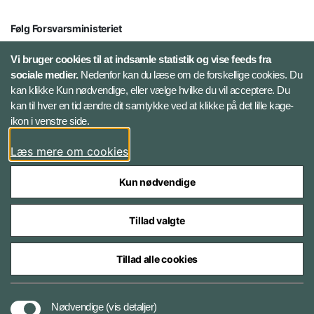
Følg Forsvarsministeriet
X
Vi bruger cookies til at indsamle statistik og vise feeds fra
sociale medier.
Nedenfor kan du læse om de forskellige cookies. Du
kan klikke Kun nødvendige, eller vælge hvilke du vil acceptere. Du
LinkedIn
kan til hver en tid ændre dit samtykke ved at klikke på det lille kage-
ikon i venstre side.
Instagram
Læs mere om cookies
Kun nødvendige
Tillad valgte
Styrelser og myndigheder under Forsvarsministeriet
Tillad alle cookies
Cookies
Nødvendige
(vis detaljer)