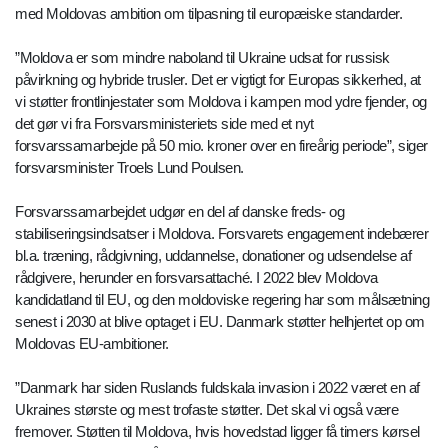
med Moldovas ambition om tilpasning til europæiske standarder.
”Moldova er som mindre naboland til Ukraine udsat for russisk
påvirkning og hybride trusler. Det er vigtigt for Europas sikkerhed, at
vi støtter frontlinjestater som Moldova i kampen mod ydre fjender, og
det gør vi fra Forsvarsministeriets side med et nyt
forsvarssamarbejde på 50 mio. kroner over en fireårig periode”, siger
forsvarsminister Troels Lund Poulsen.
Forsvarssamarbejdet udgør en del af danske freds- og
stabiliseringsindsatser i Moldova. Forsvarets engagement indebærer
bl.a. træning, rådgivning, uddannelse, donationer og udsendelse af
rådgivere, herunder en forsvarsattaché. I 2022 blev Moldova
kandidatland til EU, og den moldoviske regering har som målsætning
senest i 2030 at blive optaget i EU. Danmark støtter helhjertet op om
Moldovas EU-ambitioner.
”Danmark har siden Ruslands fuldskala invasion i 2022 været en af
Ukraines største og mest trofaste støtter. Det skal vi også være
fremover. Støtten til Moldova, hvis hovedstad ligger få timers kørsel