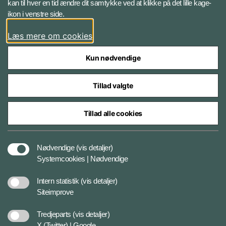
kan til hver en tid ændre dit samtykke ved at klikke på det lille kage-
ikon i venstre side.
Instagram
Læs mere om cookies
Kun nødvendige
Tillad valgte
Styrelser og myndigheder under Forsvarsministeriet
Tillad alle cookies
Cookies
Nødvendige
(vis detaljer)
Systemcookies | Nødvendige
Tilgængelighedserklæring
Intern statistik
(vis detaljer)
Siteimprove
Databeskyttelse
Tredjeparts
(vis detaljer)
X (Twitter) | Google