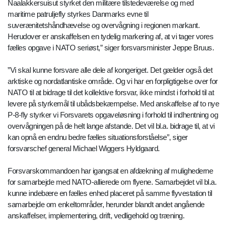
Naalakkersuisut styrket den militære tilstedeværelse og med
maritime patruljefly styrkes Danmarks evne til
suverænitetshåndhævelse og overvågning i regionen markant.
Herudover er anskaffelsen en tydelig markering af, at vi tager vores
fælles opgave i NATO seriøst,” siger forsvarsminister Jeppe Bruus.
”Vi skal kunne forsvare alle dele af kongeriget. Det gælder også det
arktiske og nordatlantiske område. Og vi har en forpligtigelse over for
NATO til at bidrage til det kollektive forsvar, ikke mindst i forhold til at
levere på styrkemål til ubådsbekæmpelse. Med anskaffelse af to nye
P-8-fly styrker vi Forsvarets opgaveløsning i forhold til indhentning og
overvågningen på de helt lange afstande. Det vil bl.a. bidrage til, at vi
kan opnå en endnu bedre fælles situationsforståelse”, siger
forsvarschef general Michael Wiggers Hyldgaard.
Forsvarskommandoen har igangsat en afdækning af mulighederne
for samarbejde med NATO-allierede om flyene. Samarbejdet vil bl.a.
kunne indebære en fælles enhed placeret på samme flyvestation til
samarbejde om enkeltområder, herunder blandt andet angående
anskaffelser, implementering, drift, vedligehold og træning.