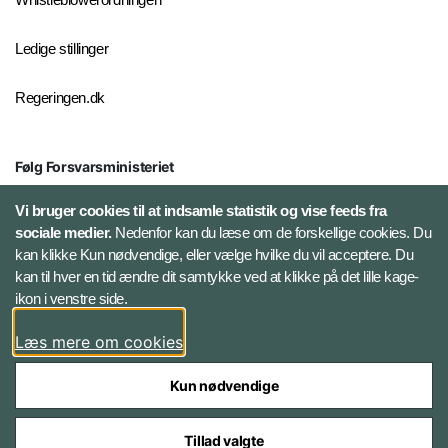
Ledige stillinger
Regeringen.dk
Følg Forsvarsministeriet
X
Vi bruger cookies til at indsamle statistik og vise feeds fra
sociale medier.
Nedenfor kan du læse om de forskellige cookies. Du
kan klikke Kun nødvendige, eller vælge hvilke du vil acceptere. Du
LinkedIn
kan til hver en tid ændre dit samtykke ved at klikke på det lille kage-
ikon i venstre side.
Instagram
Læs mere om cookies
Kun nødvendige
Tillad valgte