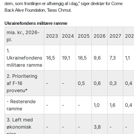
dem, som frontlinjen er afhængig af i dag,” siger direktør for Come
Back Alive Foundation, Taras Chmut.
Ukrainefondens militære ramme
mia. kr., 2026-
2023
2024
2025
2026
2027
202
pl.
1.
Ukrainefondens
16,5
19,1
16,5
9,6
7,3
1,1
militære ramme
2. Prioritering
af F-16
-
-
0,5
0,6
0,3
0,4
provenu*
- Resterende
-
-
-
1,0
1,6
0,4
ramme
3. Løft med
økonomisk
-
-
-
3,8
-
-