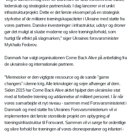
lederskab og strategiske partnerskab. I dag lancerer vi et unikt
infrastrukturprojekt. Dette er det første eksempel på en strategisk
styrkelse af de militære træningskapaciteter i Ukraine med støtte fra
vores partnere. Danske investeringer i infrastruktur, udstyr og droner
gør det muligt at skabe moderne og sikre træningsforhold, som
hurtigt får effekt på slagmarken,” siger Ukraines forsvarsminister
Mykhailo Fedorov.
Danmark har valgt organisationen Come Back Alive på anbefaling fra
de ukrainske og internationale partnere.
”Mennesker er den vigtigste ressource og de sande "game
changers" i denne krig. Alle teknologier og sejre afhænger af dem.
Siden 2015 har Come Back Alive aktivt hjulpet den ukrainske stat
med at forbedre træning og uddannelse af militært personel. I år når
vores samarbejde et nyt niveau - sammen med Forsvarsministeriet i
Danmark og med støtte fra Ukraines Forsvarsministerium vil vi
implementere det første storstilede projekt om opbygning af
træningsinfrastruktur til Forsvaret. Sammen vil vi sørge for ordentlige
og sikre forhold for træningen af ​​vores droneoperatører og infanteri -