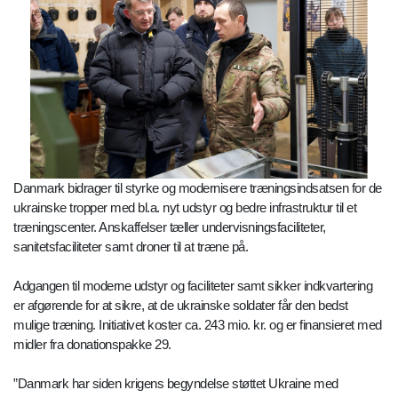
Danmark bidrager til styrke og modernisere træningsindsatsen for de
ukrainske tropper med bl.a. nyt udstyr og bedre infrastruktur til et
træningscenter. Anskaffelser tæller undervisningsfaciliteter,
sanitetsfaciliteter samt droner til at træne på.
Adgangen til moderne udstyr og faciliteter samt sikker indkvartering
er afgørende for at sikre, at de ukrainske soldater får den bedst
mulige træning. Initiativet koster ca. 243 mio. kr. og er finansieret med
midler fra donationspakke 29.
”Danmark har siden krigens begyndelse støttet Ukraine med