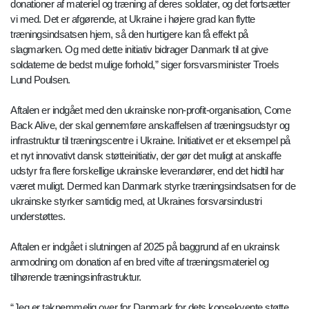
donationer af materiel og træning af deres soldater, og det fortsætter
vi med. Det er afgørende, at Ukraine i højere grad kan flytte
træningsindsatsen hjem, så den hurtigere kan få effekt på
slagmarken. Og med dette initiativ bidrager Danmark til at give
soldaterne de bedst mulige forhold,” siger forsvarsminister Troels
Lund Poulsen.
Aftalen er indgået med den ukrainske non-profit-organisation, Come
Back Alive, der skal gennemføre anskaffelsen af træningsudstyr og
infrastruktur til træningscentre i Ukraine. Initiativet er et eksempel på
et nyt innovativt dansk støtteinitiativ, der gør det muligt at anskaffe
udstyr fra flere forskellige ukrainske leverandører, end det hidtil har
været muligt. Dermed kan Danmark styrke træningsindsatsen for de
ukrainske styrker samtidig med, at Ukraines forsvarsindustri
understøttes.
Aftalen er indgået i slutningen af 2025 på baggrund af en ukrainsk
anmodning om donation af en bred vifte af træningsmateriel og
tilhørende træningsinfrastruktur.
“Jeg er taknemmelig over for Danmark for dets konsekvente støtte,