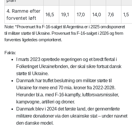
plan
4. Ramme efter
16,5
19,1
17,0
14,0
7,6
1,5
forventet løft
Note: *Provenuet fra F-16-salget til Argentina er i 2025 omdisponeret
til militær støtte til Ukraine. Provenuet fra F-16-salget i 2026 og frem
forventes ligeledes omprioriteret.
Fakta:
I marts 2023 oprettede regeringen og et bredt flertal i
Folketinget Ukrainefonden, der skal sikre fortsat dansk
støtte til Ukraine.
Danmark har truffet beslutning om militær støtte til
Ukraine for mere end 70 mia. kroner fra 2022-2028.
Herunder bl.a. med F-16-kampfly, luftforsvarsmissiler,
kampvogne, artilleri og droner.
Danmark blev i 2024 det første land, der gennemførte
militære donationer via den ukrainske stat – under navnet
den danske model.