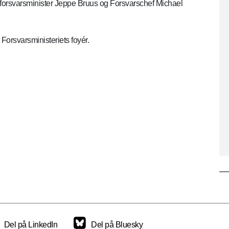
d forsvarsminister Jeppe Bruus og Forsvarschef Michael
i Forsvarsministeriets foyér.
Del på LinkedIn
Del på Bluesky