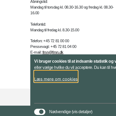
Åbningstid:
Mandag til torsdag kl. 08.30-16.30 og fredag kl. 08.30-
16.00
Telefontid:
Mandag til fredag kl. 8.30-15.00
Telefon: +45 72 81 00 00
Pressevagt: +45 72 81 04 00
E-mail:
fmn@fmn.dk
Vi bruger cookies til at indsamle statistik og 
Yderligere kontaktinfo
eller vælge hvilke du vil acceptere. Du kan til hv
Læs mere om cookies
Styrelser og myndigheder under Forsvarsmini
Nødvendige
(vis detaljer)