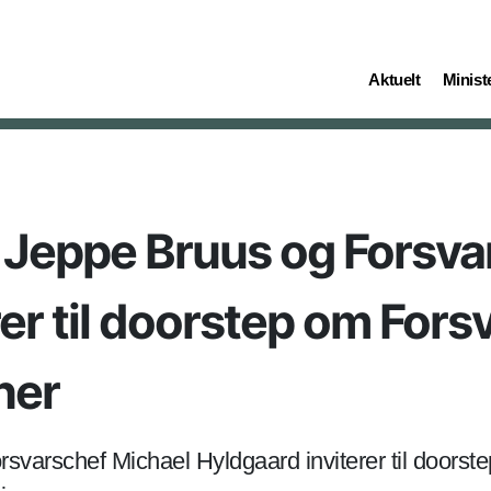
(current)
(curren
Aktuelt
Ministe
 Jeppe Bruus og Forsva
er til doorstep om Fors
ner
varschef Michael Hyldgaard inviterer til doorstep