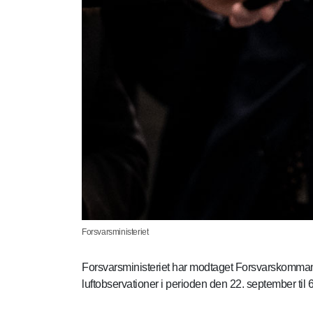
Forsvarsministeriet
Forsvarsministeriet har modtaget Forsvarskommand
luftobservationer i perioden den 22. september til 