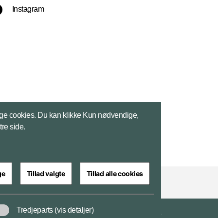
Instagram
ge cookies. Du kan klikke Kun nødvendige,
tre side.
ge
Tillad valgte
Tillad alle cookies
Tredjeparts
(vis detaljer)
Tilgængelighedserklæring
Databeskyttelse