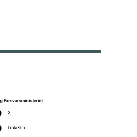
lg Forsvarsministeriet
X
LinkedIn