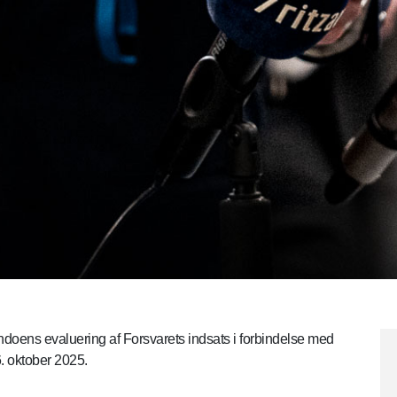
oens evaluering af Forsvarets indsats i forbindelse med
6. oktober 2025.