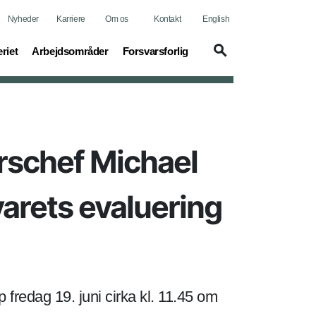
Nyheder
Karriere
Om os
Kontakt
English
t)
(current)
(current)
riet
Arbejdsområder
Forsvarsforlig
rschef Michael
varets evaluering
 fredag 19. juni cirka kl. 11.45 om