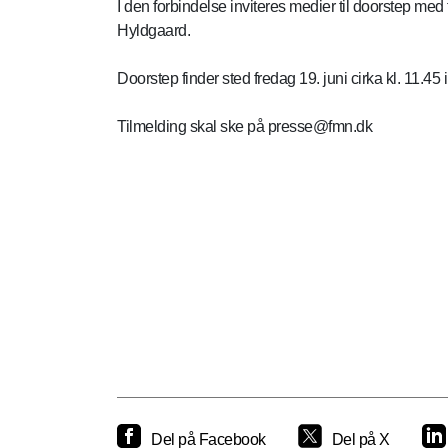
I den forbindelse inviteres medier til doorstep me
Hyldgaard.
Doorstep finder sted fredag 19. juni cirka kl. 11.45 
Tilmelding skal ske på presse@fmn.dk
Del på Facebook
Del på X