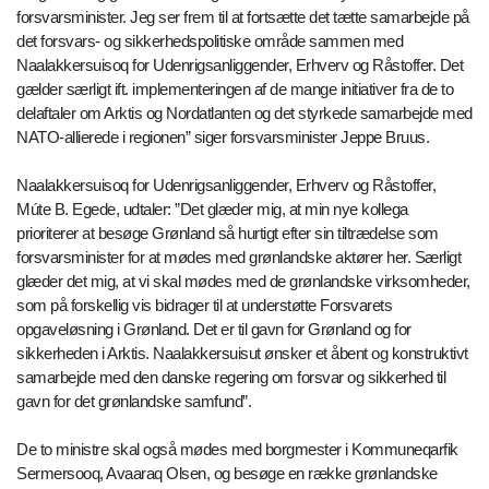
forsvarsminister. Jeg ser frem til at fortsætte det tætte samarbejde på
det forsvars- og sikkerhedspolitiske område sammen med
Naalakkersuisoq for Udenrigsanliggender, Erhverv og Råstoffer. Det
gælder særligt ift. implementeringen af de mange initiativer fra de to
delaftaler om Arktis og Nordatlanten og det styrkede samarbejde med
NATO-allierede i regionen” siger forsvarsminister Jeppe Bruus.
Naalakkersuisoq for Udenrigsanliggender, Erhverv og Råstoffer,
Múte B. Egede, udtaler: ”Det glæder mig, at min nye kollega
prioriterer at besøge Grønland så hurtigt efter sin tiltrædelse som
forsvarsminister for at mødes med grønlandske aktører her. Særligt
glæder det mig, at vi skal mødes med de grønlandske virksomheder,
som på forskellig vis bidrager til at understøtte Forsvarets
opgaveløsning i Grønland. Det er til gavn for Grønland og for
sikkerheden i Arktis. Naalakkersuisut ønsker et åbent og konstruktivt
samarbejde med den danske regering om forsvar og sikkerhed til
gavn for det grønlandske samfund”.
De to ministre skal også mødes med borgmester i Kommuneqarfik
Sermersooq, Avaaraq Olsen, og besøge en række grønlandske