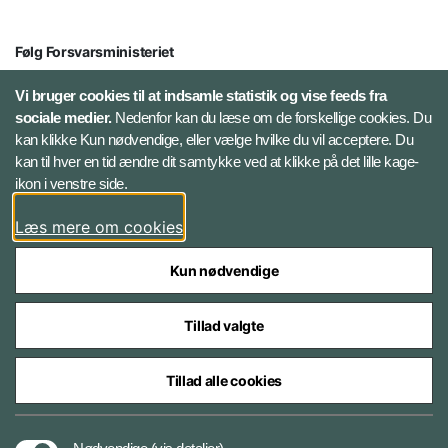
Følg Forsvarsministeriet
X
Vi bruger cookies til at indsamle statistik og vise feeds fra
sociale medier.
Nedenfor kan du læse om de forskellige cookies. Du
kan klikke Kun nødvendige, eller vælge hvilke du vil acceptere. Du
LinkedIn
kan til hver en tid ændre dit samtykke ved at klikke på det lille kage-
ikon i venstre side.
Instagram
Læs mere om cookies
Kun nødvendige
Tillad valgte
Styrelser og myndigheder under Forsvarsministeriet
Tillad alle cookies
Cookies