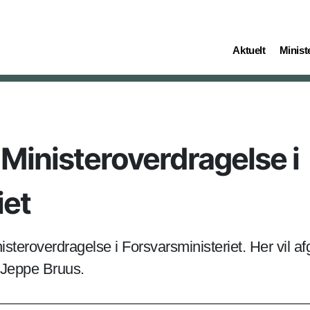
(current)
(curren
Aktuelt
Ministe
 Ministeroverdragelse i
iet
isteroverdragelse i Forsvarsministeriet. Her vil 
l Jeppe Bruus.