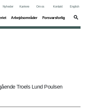
Nyheder
Karriere
Om os
Kontakt
English
t)
(current)
(current)
riet
Arbejdsområder
Forsvarsforlig
afgående Troels Lund Poulsen