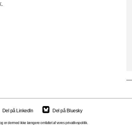
K.
Del på LinkedIn
Del på Bluesky
 er dermed ikke længere omfattet af vores privatlivspolitik.