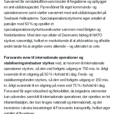
Søværnet får områdeluftforsvarsmissiler til fregatterne og opbygger
en anti-ubådskapacitet. Flyvevåbnet får øget kommando- og
operationsevne samt støtter søværnet med anti-ubådskapacitet på
Seahawk-helikopterne. Specialoperationsstyrkerne øger antallet af
patruljer med 50 % og opstiller et
specialoperationsstyrkehovedkvarter sammen med Belgien og
Nederlandene. Med den nye aftale vil Danmarks bidrag til NATO
styrkes væsentligt, hvilket er medvirkende til at afskrække og afholde
andre lande fra at angribe vores allierede – og ultimativt os selv.
Forsvarets evne til internationale operationer og
stabiliseringsindsatser styrkes
ved, at reserven til internationale
operationer styrkes, så den ved forligets udgang er 750 mio. kr. årligt
svarende til en stigning på 50 % i forhold til i dag. Freds- og
stabiliseringsfonden styrkes, så den ved forligets udgang er 150 mio.
kr. årligt svarende til en stigning på mere end 75 % i forhold til i dag.
Forsvaret får øget robusthed og fleksibilitet, da brigadens elementer
kan udsendes særskilt til internationale operationer, der oprettes en let
infanteribataljon, der kan bruges nationalt og internationalt, og der
investeres i ekstra besætninger til Forsvarets transportfly, hvilket øger
antallet af flyvetimer.