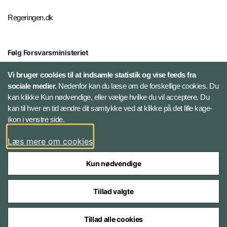
Regeringen.dk
Følg Forsvarsministeriet
X
Vi bruger cookies til at indsamle statistik og vise feeds fra
sociale medier.
Nedenfor kan du læse om de forskellige cookies. Du
kan klikke Kun nødvendige, eller vælge hvilke du vil acceptere. Du
LinkedIn
kan til hver en tid ændre dit samtykke ved at klikke på det lille kage-
ikon i venstre side.
Instagram
Læs mere om cookies
Kun nødvendige
Tillad valgte
Styrelser og myndigheder under Forsvarsministeriet
Tillad alle cookies