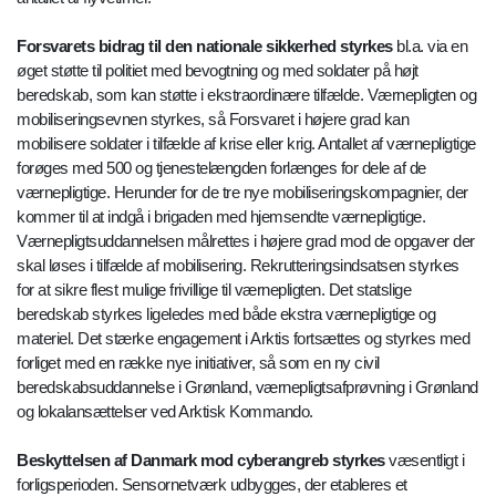
Forsvarets bidrag til den nationale sikkerhed styrkes
bl.a. via en
øget støtte til politiet med bevogtning og med soldater på højt
beredskab, som kan støtte i ekstraordinære tilfælde. Værnepligten og
mobiliseringsevnen styrkes, så Forsvaret i højere grad kan
mobilisere soldater i tilfælde af krise eller krig. Antallet af værnepligtige
forøges med 500 og tjenestelængden forlænges for dele af de
værnepligtige. Herunder for de tre nye mobiliseringskompagnier, der
kommer til at indgå i brigaden med hjemsendte værnepligtige.
Værnepligtsuddannelsen målrettes i højere grad mod de opgaver der
skal løses i tilfælde af mobilisering. Rekrutteringsindsatsen styrkes
for at sikre flest mulige frivillige til værnepligten. Det statslige
beredskab styrkes ligeledes med både ekstra værnepligtige og
materiel. Det stærke engagement i Arktis fortsættes og styrkes med
forliget med en række nye initiativer, så som en ny civil
beredskabsuddannelse i Grønland, værnepligtsafprøvning i Grønland
og lokalansættelser ved Arktisk Kommando.
Beskyttelsen af Danmark mod cyberangreb styrkes
væsentligt i
forligsperioden. Sensornetværk udbygges, der etableres et