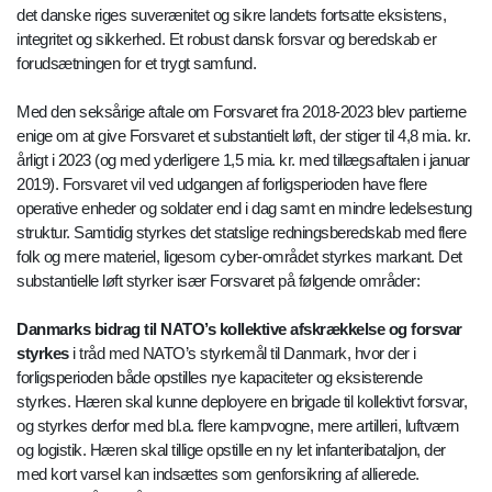
det danske riges suverænitet og sikre landets fortsatte eksistens,
integritet og sikkerhed. Et robust dansk forsvar og beredskab er
forudsætningen for et trygt samfund.
Med den seksårige aftale om Forsvaret fra 2018-2023 blev partierne
enige om at give Forsvaret et substantielt løft, der stiger til 4,8 mia. kr.
årligt i 2023 (og med yderligere 1,5 mia. kr. med tillægsaftalen i januar
2019). Forsvaret vil ved udgangen af forligsperioden have flere
operative enheder og soldater end i dag samt en mindre ledelsestung
struktur. Samtidig styrkes det statslige redningsberedskab med flere
folk og mere materiel, ligesom cyber-området styrkes markant. Det
substantielle løft styrker især Forsvaret på følgende områder:
Danmarks bidrag til NATO’s kollektive afskrækkelse og forsvar
styrkes
i tråd med NATO’s styrkemål til Danmark, hvor der i
forligsperioden både opstilles nye kapaciteter og eksisterende
styrkes. Hæren skal kunne deployere en brigade til kollektivt forsvar,
og styrkes derfor med bl.a. flere kampvogne, mere artilleri, luftværn
og logistik. Hæren skal tillige opstille en ny let infanteribataljon, der
med kort varsel kan indsættes som genforsikring af allierede.