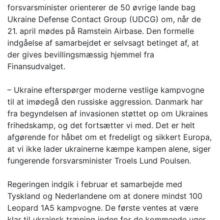
forsvarsminister orienterer de 50 øvrige lande bag
Ukraine Defense Contact Group (UDCG) om, når de
21. april mødes på Ramstein Airbase. Den formelle
indgåelse af samarbejdet er selvsagt betinget af, at
der gives bevillingsmæssig hjemmel fra
Finansudvalget.
– Ukraine efterspørger moderne vestlige kampvogne
til at imødegå den russiske aggression. Danmark har
fra begyndelsen af invasionen støttet op om Ukraines
frihedskamp, og det fortsætter vi med. Det er helt
afgørende for håbet om et fredeligt og sikkert Europa,
at vi ikke lader ukrainerne kæmpe kampen alene, siger
fungerende forsvarsminister Troels Lund Poulsen.
Regeringen indgik i februar et samarbejde med
Tyskland og Nederlandene om at donere mindst 100
Leopard 1A5 kampvogne. De første ventes at være
klar til ukrainsk træning inden for de kommende uger.