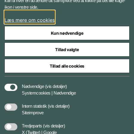
kan til hver en tid ændre dit samtykke ved at klikke på det lille kage-
ikon i venstre side.
Instagram
Læs mere om cookies
Kun nødvendige
Tillad valgte
Styrelser og myndigheder under Forsvarsministeriet
Tillad alle cookies
Cookies
Nødvendige
(vis detaljer)
Systemcookies | Nødvendige
Tilgængelighedserklæring
Intern statistik
(vis detaljer)
Siteimprove
Databeskyttelse
Tredjeparts
(vis detaljer)
X (Twitter) | Google