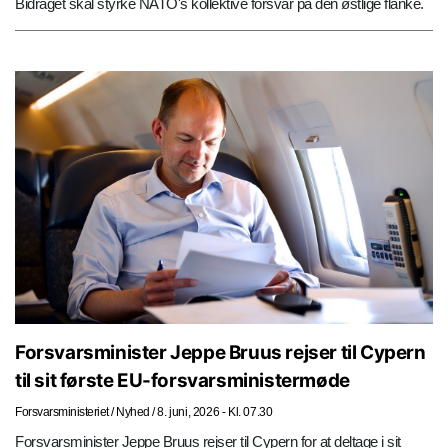
Bidraget skal styrke NATO's kollektive forsvar på den østlige flanke.
Forsvarsminister Jeppe Bruus rejser til Cypern
til sit første EU-forsvarsministermøde
Forsvarsministeriet
/
Nyhed
/
8. juni, 2026 - Kl. 07.30
Forsvarsminister Jeppe Bruus rejser til Cypern for at deltage i sit