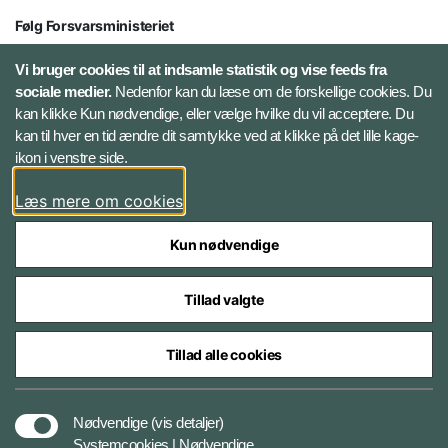
Følg Forsvarsministeriet
X
Vi bruger cookies til at indsamle statistik og vise feeds fra
sociale medier.
Nedenfor kan du læse om de forskellige cookies. Du
kan klikke Kun nødvendige, eller vælge hvilke du vil acceptere. Du
LinkedIn
kan til hver en tid ændre dit samtykke ved at klikke på det lille kage-
ikon i venstre side.
Instagram
Læs mere om cookies
Kun nødvendige
Tillad valgte
Styrelser og myndigheder under Forsvarsministeriet
Tillad alle cookies
Cookies
Nødvendige
(vis detaljer)
Systemcookies | Nødvendige