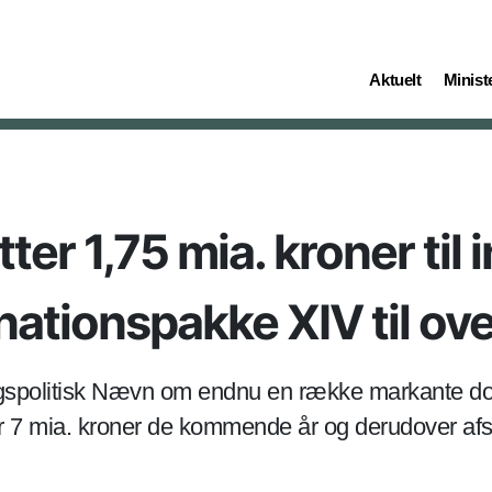
(current)
(curren
Aktuelt
Ministe
er 1,75 mia. kroner til 
ionspakke XIV til over 
igspolitisk Nævn om endnu en række markante dona
 7 mia. kroner de kommende år og derudover afsæ