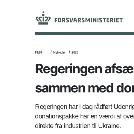
FMN
Nyheder
2023
Regeringen afsætt
sammen med donat
Regeringen har i dag rådført Udenr
donationspakke har en værdi af over
direkte fra industrien til Ukraine.