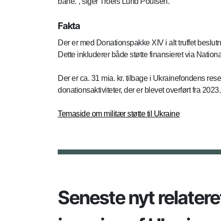
bane.”, siger Troels Lund Poulsen.
Fakta
Der er med Donationspakke XIV i alt truffet beslutni
Dette inkluderer både støtte finansieret via Nation
Der er ca. 31 mia. kr. tilbage i Ukrainefondens res
donationsaktiviteter, der er blevet overført fra 2023.
Temaside om militær støtte til Ukraine
Seneste nyt relatere