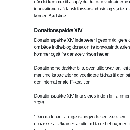
når det kommer til at opfylde de behov ukrainerne e
innovationen af dansk forsvarsindustri og støtter d
Morten Bødskov.
Donationspakke XIV
Donationspakke XIV indebærer ligesom tidligere d
om både indkøb og donation fra forsvarsindustrie
kommer også fra danske virksomheder.
Donationerne dækker bl.a. over luftforsvar, artill
maritime kapaciteter og yderligere bidrag til den b
den internationale IT-koalition.
Donationspakke XIV finansieres inden for rammern
2026.
”Danmark har fra krigens begyndelsen været en trof
en række af Ukraines akutte militære behov, men le