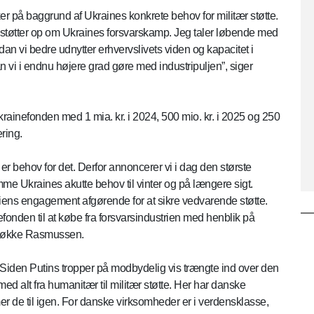
ker på baggrund af Ukraines konkrete behov for militær støtte.
 støtter op om Ukraines forsvarskamp. Jeg taler løbende med
an vi bedre udnytter erhvervslivets viden og kapacitet i
kan vi i endnu højere grad gøre med industripuljen”, siger
krainefonden med 1 mia. kr. i 2024, 500 mio. kr. i 2025 og 250
ring.
 er behov for det. Derfor annoncerer vi i dag den største
e Ukraines akutte behov til vinter og på længere sigt.
triens engagement afgørende for at sikre vedvarende støtte.
inefonden til at købe fra forsvarsindustrien med henblik på
rs Løkke Rasmussen.
. Siden Putins tropper på modbydelig vis trængte ind over den
med alt fra humanitær til militær støtte. Her har danske
r de til igen. For danske virksomheder er i verdensklasse,