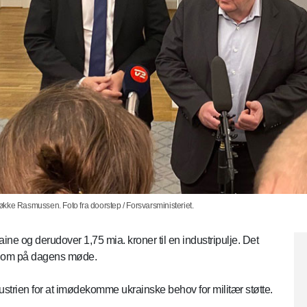
kke Rasmussen. Foto fra doorstep / Forsvarsministeriet.
raine og derudover 1,75 mia. kroner til en industripulje. Det
) om på dagens møde.
dustrien for at imødekomme ukrainske behov for militær støtte.