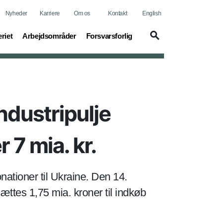
Nyheder
Karriere
Om os
Kontakt
English
t)
(current)
(current)
riet
Arbejdsområder
Forsvarsforlig
industripulje
7 mia. kr.
tioner til Ukraine. Den 14.
ttes 1,75 mia. kroner til indkøb