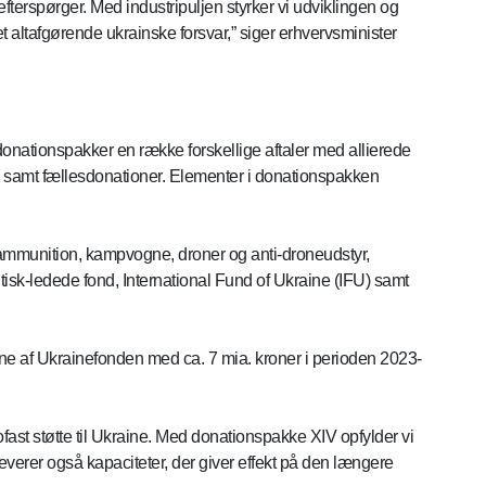
fterspørger. Med industripuljen styrker vi udviklingen og
et altafgørende ukrainske forsvar,” siger erhvervsminister
onationspakker en række forskellige aftaler med allierede
n samt fællesdonationer. Elementer i donationspakken
eriammunition, kampvogne, droner og anti-droneudstyr,
ritisk-ledede fond, International Fund of Ukraine (IFU) samt
e af Ukrainefonden med ca. 7 mia. kroner i perioden 2023-
ast støtte til Ukraine. Med donationspakke XIV opfylder vi
verer også kapaciteter, der giver effekt på den længere