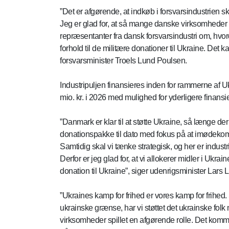
”Det er afgørende, at indkøb i forsvarsindustrien s
Jeg er glad for, at så mange danske virksomheder
repræsentanter fra dansk forsvarsindustri om, hvord
forhold til de militære donationer til Ukraine. Det 
forsvarsminister Troels Lund Poulsen.
Industripuljen finansieres inden for rammerne af U
mio. kr. i 2026 med mulighed for yderligere finansie
”Danmark er klar til at støtte Ukraine, så længe der
donationspakke til dato med fokus på at imødekomm
Samtidig skal vi tænke strategisk, og her er indus
Derfor er jeg glad for, at vi allokerer midler i Ukra
donation til Ukraine”, siger udenrigsminister La
”Ukraines kamp for frihed er vores kamp for frihed
ukrainske grænse, har vi støttet det ukrainske folk 
virksomheder spillet en afgørende rolle. Det komme