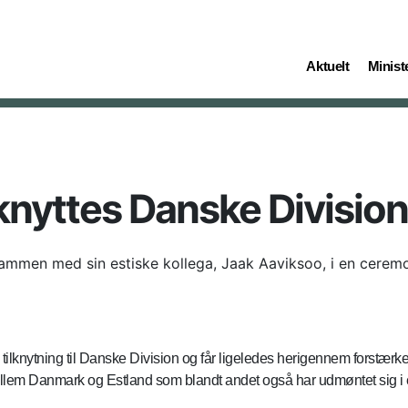
(current)
(curren
Aktuelt
Ministe
lknyttes Danske Division
mmen med sin estiske kollega, Jaak Aaviksoo, i en ceremoni,
lknytning til Danske Division og får ligeledes herigennem forstærket s
mellem Danmark og Estland som blandt andet også har udmøntet sig i e