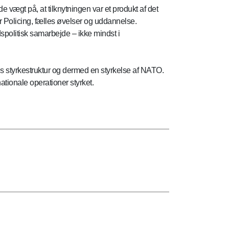
 vægt på, at tilknytningen var et produkt af det
Policing, fælles øvelser og uddannelse.
dspolitisk samarbejde – ikke mindst i
TO’s styrkestruktur og dermed en styrkelse af NATO.
ationale operationer styrket.