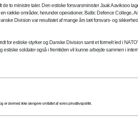
e to ministre taler. Den estiske forsvarsminister Jaak Aaviksoo lagde
række områder, herunder operationer, Baltic Defence College, Air 
Danske Division var resultatet af mange års tæt forsvars- og sikkerhe
skridt for estiske styrker og Danske Division samt et formelt led i NA
g estiske soldater også i fremtiden vil kunne arbejde sammen i intern
 er dermed ikke længere omfattet af vores privatlivspolitik.