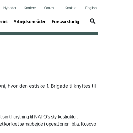
Nyheder
Karriere
Om os
Kontakt
English
t)
(current)
(current)
riet
Arbejdsområder
Forsvarsforlig
 hvor den estiske 1. Brigade tilknyttes til
in tilknytning til NATO’s styrkestruktur.
t konkret samarbejde i operationer i bl.a. Kosovo