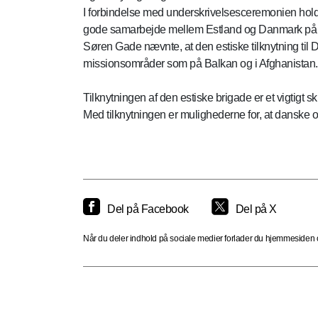
I forbindelse med underskrivelsesceremonien holdt d
gode samarbejde mellem Estland og Danmark på en 
Søren Gade nævnte, at den estiske tilknytning til 
missionsområder som på Balkan og i Afghanistan.
Tilknytningen af den estiske brigade er et vigtigt 
Med tilknytningen er mulighederne for, at danske o
Del på Facebook
Del på X
Når du deler indhold på sociale medier forlader du hjemmesiden og