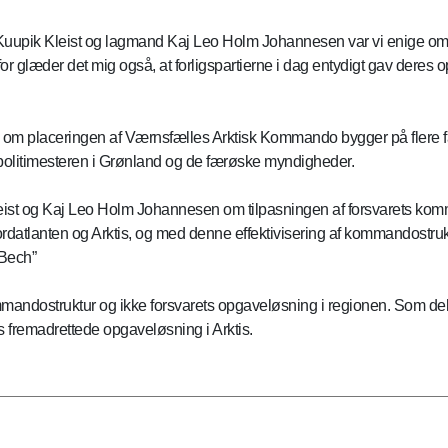
uupik Kleist og lagmand Kaj Leo Holm Johannesen var vi enige om
 glæder det mig også, at forligspartierne i dag entydigt gav deres op
m placeringen af Værnsfælles Arktisk Kommando bygger på flere fak
politimesteren i Grønland og de færøske myndigheder.
Kleist og Kaj Leo Holm Johannesen om tilpasningen af forsvarets ko
rdatlanten og Arktis, og med denne effektivisering af kommandostrukt
 Bech”
mandostruktur og ikke forsvarets opgaveløsning i regionen. Som del 
s fremadrettede opgaveløsning i Arktis.