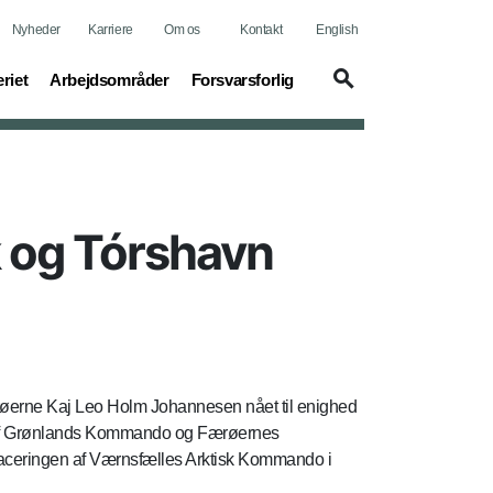
Nyheder
Karriere
Om os
Kontakt
English
t)
(current)
(current)
riet
Arbejdsområder
Forsvarsforlig
 og Tórshavn
røerne Kaj Leo Holm Johannesen nået til enighed
 af Grønlands Kommando og Færøernes
 placeringen af Værnsfælles Arktisk Kommando i