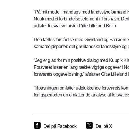
”På mit møde i mandags med landsstyreformand K
Nuuk med et forbindelseselement i Tórshavn. Derfor
udtaler forsvarsminister Gitte Lillelund Bech.
Den fælles forståelse med Grønland og Færøerne o
samarbejdsparter: det grønlandske landsstyre og 
”Jeg er glad for min positive dialog med Kuupik 
Forsvaret løser en lang række vigtige opgaver i No
forsvarets opgaveløsning,” afslutter Gitte Lillelund
Tilpasningen omfatter udelukkende forsvarets kom
forligsperioden en omfattende analyse af forsvaret
Del på Facebook
Del på X