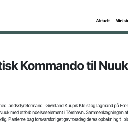
(current)
(curren
Aktuelt
Ministe
tisk Kommando til Nuuk
 med landsstyreformand i Grønland Kuupik Kleist og lagmand på Fæ
i Nuuk med et forbindelseselement i Tórshavn. Sammenlægningen
lig. Partierne bag forsvarsforliget gav torsdag deres opbakning til