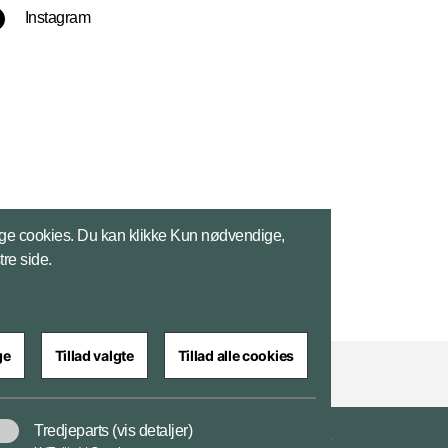
Instagram
ge cookies. Du kan klikke Kun nødvendige,
tre side.
ge
Tillad valgte
Tillad alle cookies
Tredjeparts
(vis detaljer)
Tilgængelighedserklæring
Databeskyttelse