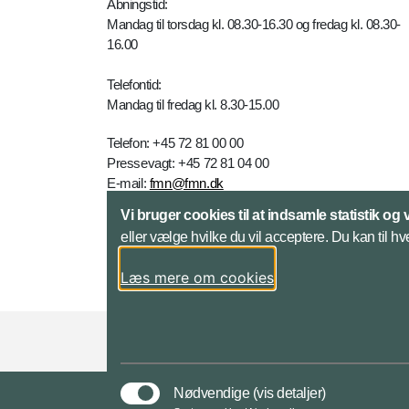
Åbningstid:
Mandag til torsdag kl. 08.30-16.30 og fredag kl. 08.30-
16.00
Telefontid:
Mandag til fredag kl. 8.30-15.00
Telefon: +45 72 81 00 00
Pressevagt: +45 72 81 04 00
E-mail:
fmn@fmn.dk
Vi bruger cookies til at indsamle statistik og 
Yderligere kontaktinfo
eller vælge hvilke du vil acceptere. Du kan til hv
Læs mere om cookies
Styrelser og myndigheder under Forsvarsmini
Nødvendige
(vis detaljer)